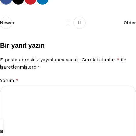
Newer
Older
Bir yanıt yazın
*
E-posta adresiniz yayınlanmayacak.
Gerekli alanlar
ile
işaretlenmişlerdir
*
Yorum
Teklifi Al
 Ulaşın
 Arayın