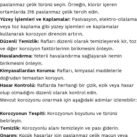
paslanmaz çelik türünü seçin. Örneğin, klorür içeren
ortamlarda 316 paslanmaz çelik tercih edin.
Yüzey İşlemleri ve Kaplamalar:
Pasivasyon, elektro-cilalama
veya toz kaplama gibi yüzey işlemleri ve kaplamalar
kullanarak korozyon direncini artırın.
Düzenli Temizlik:
Rafları düzenli olarak temizleyerek kir, toz
ve diğer korozyon faktörlerinin birikmesini önleyin.
Havalandırma:
Yeterli havalandırma sağlayarak nemin
birikmesini önleyin.
Kimyasallardan Koruma:
Rafları, kimyasal maddelerle
doğrudan temastan koruyun.
Hasar Kontrolü:
Raflarda herhangi bir çizik, ezik veya hasar
olup olmadığını düzenli olarak kontrol edin.
Mevcut korozyonu onarmak için aşağıdaki adımlar izlenebilir:
Korozyonun Tespiti:
Korozyonun boyutunu ve türünü
belirleyin.
Temizlik:
Korozyonlu alanı temizleyin ve pası giderin.
Onarım:
Küçük hasarlar için paslanmaz çelik macun veya