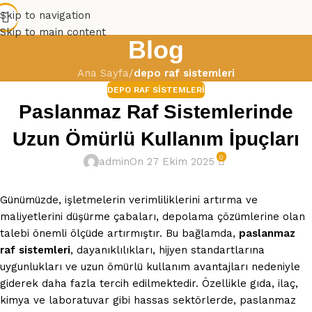
Skip to navigation
Skip to main content
Blog
Ana Sayfa
/
depo raf sistemleri
DEPO RAF SISTEMLERI
Paslanmaz Raf Sistemlerinde
Uzun Ömürlü Kullanım İpuçları
0
admin
On 27 Ekim 2025
Günümüzde, işletmelerin verimliliklerini artırma ve
maliyetlerini düşürme çabaları, depolama çözümlerine olan
talebi önemli ölçüde artırmıştır. Bu bağlamda,
paslanmaz
raf sistemleri
, dayanıklılıkları, hijyen standartlarına
uygunlukları ve uzun ömürlü kullanım avantajları nedeniyle
giderek daha fazla tercih edilmektedir. Özellikle gıda, ilaç,
kimya ve laboratuvar gibi hassas sektörlerde, paslanmaz