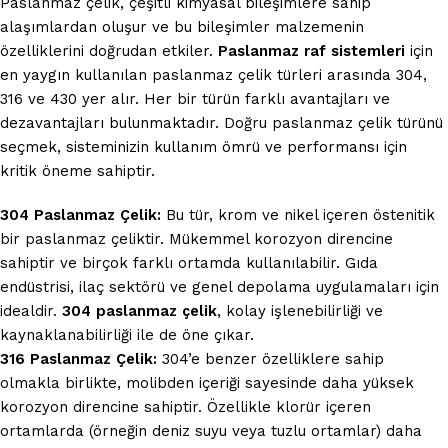
Paslanmaz çelik, çeşitli kimyasal bileşimlere sahip
alaşımlardan oluşur ve bu bileşimler malzemenin
özelliklerini doğrudan etkiler.
Paslanmaz raf sistemleri
için
en yaygın kullanılan paslanmaz çelik türleri arasında 304,
316 ve 430 yer alır. Her bir türün farklı avantajları ve
dezavantajları bulunmaktadır. Doğru paslanmaz çelik türünü
seçmek, sisteminizin kullanım ömrü ve performansı için
kritik öneme sahiptir.
304 Paslanmaz Çelik:
Bu tür, krom ve nikel içeren östenitik
bir paslanmaz çeliktir. Mükemmel korozyon direncine
sahiptir ve birçok farklı ortamda kullanılabilir. Gıda
endüstrisi, ilaç sektörü ve genel depolama uygulamaları için
idealdir.
304 paslanmaz çelik
, kolay işlenebilirliği ve
kaynaklanabilirliği ile de öne çıkar.
316 Paslanmaz Çelik:
304’e benzer özelliklere sahip
olmakla birlikte, molibden içeriği sayesinde daha yüksek
korozyon direncine sahiptir. Özellikle klorür içeren
ortamlarda (örneğin deniz suyu veya tuzlu ortamlar) daha