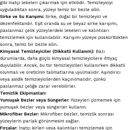
gibi inatçı lekeleri çıkarmak için etkilidir. Temizleyiciyi
uyguladıktan sonra, yüzeyi temiz bir bezle silin.
Sirke ve Su Karışımı:
Sirke, doğal bir temizleyici ve
dezenfektandır. Eşit oranda su ve beyaz sirke karışımı,
paslanmaz çelik yüzeylerdeki lekeleri ve kalıntıları
temizlemek için kullanılabilir. Karışımı yüzeye püskürttükten
sonra, temiz bir bezle silin.
Kimyasal Temizleyiciler (Dikkatli Kullanım):
Bazı
durumlarda, daha güçlü kimyasal temizleyicilere ihtiyaç
duyulabilir. Ancak, bu tür temizleyicileri kullanırken dikkatli
olunmalı ve üreticinin talimatlarına uyulmalıdır. Aşındırıcı
veya asidik temizleyicilerden kaçınılmalıdır, çünkü
paslanmaz çeliğe zarar verebilirler.
Temizlik Ekipmanları:
Yumuşak Bezler veya Süngerler:
Yüzeyleri çizmemek için
yumuşak bezler veya süngerler kullanın.
Mikrofiber Bezler:
Mikrofiber bezler, temizlik sonrası
yüzeylerin parlak görünmesini sağlar.
Fırçalar:
İnatçı kirleri veya kalıntıları temizlemek için