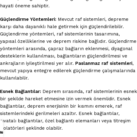
hayati öneme sahiptir.
Güçlendirme Yöntemleri:
Mevcut raf sistemleri, depreme
karşı daha dayanıklı hale getirmek için güçlendirilebilir.
Güçlendirme yöntemleri, raf sistemlerinin tasarımına,
yapısal özelliklerine ve deprem riskine bağlıdır. Güçlendirme
yöntemleri arasında, çapraz bağların eklenmesi, diyagonal
desteklerin kullanılması, bağlantıların güçlendirilmesi ve
ankrajların iyileştirilmesi yer alır.
Paslanmaz raf sistemleri
,
mevcut yapıya entegre edilerek güçlendirme çalışmalarında
kullanılabilir.
Esnek Bağlantılar:
Deprem sırasında, raf sistemlerinin esnek
bir şekilde hareket etmesine izin vermek önemlidir. Esnek
bağlantılar, deprem enerjisinin bir kısmını emerek, raf
sistemlerindeki gerilmeleri azaltır. Esnek bağlantılar,
cıvatalı bağlantılar, özel bağlantı elemanları veya titreşim
izolatörleri şeklinde olabilir.
Teklifi Al
 Ulaşın
 Arayın