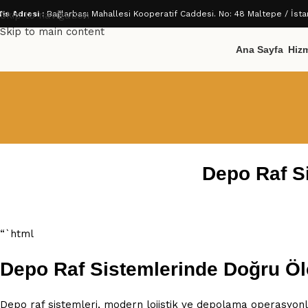
fis Adresi :
Skip to navigation
Bağlarbaşı Mahallesi Kooperatif Caddesi. No: 48 Maltepe / İsta
Skip to main content
Ana Sayfa
Hizm
Depo Raf S
“`html
Depo Raf Sistemlerinde Doğru Öl
Depo raf sistemleri, modern lojistik ve depolama operasyonlar