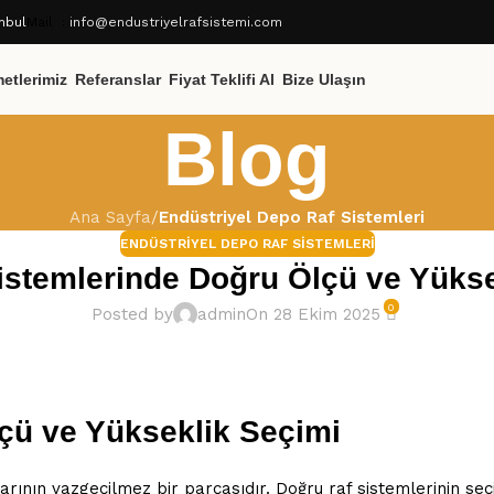
nbul
Mail :
info@endustriyelrafsistemi.com
etlerimiz
Referanslar
Fiyat Teklifi Al
Bize Ulaşın
Blog
Ana Sayfa
/
Endüstriyel Depo Raf Sistemleri
ENDÜSTRIYEL DEPO RAF SISTEMLERI
istemlerinde Doğru Ölçü ve Yükse
0
Posted by
admin
On 28 Ekim 2025
çü ve Yükseklik Seçimi
ının vazgeçilmez bir parçasıdır. Doğru raf sistemlerinin seçim