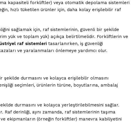
dırma kapasiteli forkliftler) veya otomatik depolama sistemleri
n, hızlı tüketilen ürünler için, daha kolay erişilebilir raf
ğini sağlamak için, raf sistemlerinin, güvenli bir şekilde
im yük ve toplam yük) açıkça belirtilmelidir. Forkliftlerin ve
striyel raf sistemleri
tasarlanırken, iş güvenliği
ı kazaları ve yaralanmaları önlemeye yardımcı olur.
bir şekilde durmasını ve kolayca erişilebilir olmasını
enişliği seçimleri, ürünlerin türüne, boyutlarına, ambalaj
şekilde durmasını ve kolayca yerleştirilebilmesini sağlar.
ir. Raf derinliği, aynı zamanda, raf sistemlerinin taşıma
r ve ekipmanların (örneğin forkliftler) manevra kabiliyetini