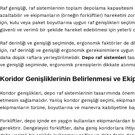
Raf genişliği, raf sistemlerinin toplam depolama kapasitesini 
azaltabilir ve ekipmanların (örneğin forkliftler) hareketini zo
için, kutu veya paket boyutlarına uygun raf genişlikleri seçilme
güvenli ve verimli bir şekilde hareket edebilmesi için yeterli ol
Raf derinliği ve genişliği seçiminde, ergonomik faktörler de d
için, raf derinliği ve genişliği ergonomik gereksinimlere uygun o
daha düşük raflara yerleştirilmelidir.
Depo raf sistemleri
tasa
ve genişliği seçiminde, ergonomik prensiplerin dikkate alınması, 
Koridor Genişliklerinin Belirlenmesi ve E
Koridor genişlikleri, depo raf sistemlerinin tasarımında önemli
etmesini sağlamalıdır. Yanlış koridor genişliği seçimi, ekipma
ekipmanların türüne, boyutlarına ve manevra kabiliyetine bağ
Forkliftler, depo içinde en yaygın kullanılan ekipmanlardan biridi
gerektirir. Dengeleyici forkliftler, daha geniş koridorlara iht