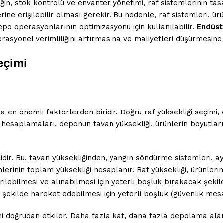
eğin, stok kontrolü ve envanter yönetimi, raf sistemlerinin tas
rine erişilebilir olması gerekir. Bu nedenle, raf sistemleri, ür
epo operasyonlarının optimizasyonu için kullanılabilir.
Endüstr
operasyonel verimliliğini artırmasına ve maliyetleri düşürmesine
eçimi
nda en önemli faktörlerden biridir. Doğru raf yüksekliği seçi
ği hesaplamaları, deponun tavan yüksekliği, ürünlerin boyutları
elidir. Bu, tavan yüksekliğinden, yangın söndürme sistemleri, 
mlerinin toplam yüksekliği hesaplanır. Raf yüksekliği, ürünleri
irilebilmesi ve alınabilmesi için yeterli boşluk bırakacak şekild
r şekilde hareket edebilmesi için yeterli boşluk (güvenlik mesa
i doğrudan etkiler. Daha fazla kat, daha fazla depolama alanı