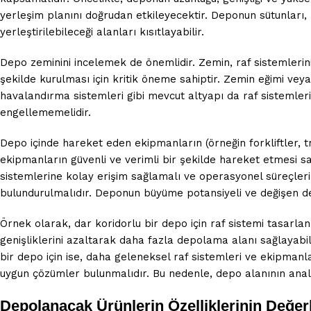
yerleşim planını doğrudan etkileyecektir. Deponun sütunları, 
yerleştirilebileceği alanları kısıtlayabilir.
Depo zeminini incelemek de önemlidir. Zemin, raf sistemlerinin
şekilde kurulması için kritik öneme sahiptir. Zemin eğimi veya
havalandırma sistemleri gibi mevcut altyapı da raf sistemlerin
engellememelidir.
Depo içinde hareket eden ekipmanların (örneğin forkliftler, t
ekipmanların güvenli ve verimli bir şekilde hareket etmesi sa
sistemlerine kolay erişim sağlamalı ve operasyonel süreçleri
bulundurulmalıdır. Deponun büyüme potansiyeli ve değişen depola
Örnek olarak, dar koridorlu bir depo için raf sistemi tasarlanı
genişliklerini azaltarak daha fazla depolama alanı sağlayabil
bir depo için ise, daha geleneksel raf sistemleri ve ekipmanla
uygun çözümler bulunmalıdır. Bu nedenle, depo alanının analizi
Depolanacak Ürünlerin Özelliklerinin Değer