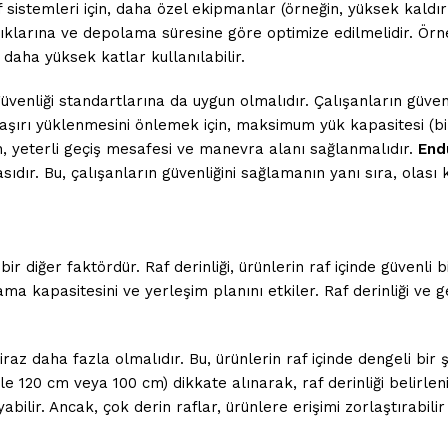
 raf sistemleri için, daha özel ekipmanlar (örneğin, yüksek kal
lıklarına ve depolama süresine göre optimize edilmelidir. Örneği
 daha yüksek katlar kullanılabilir.
venliği standartlarına da uygun olmalıdır. Çalışanların güvenli
 aşırı yüklenmesini önlemek için, maksimum yük kapasitesi (bir
n, yeterli geçiş mesafesi ve manevra alanı sağlanmalıdır.
Endü
sıdır. Bu, çalışanların güvenliğini sağlamanın yanı sıra, olas
bir diğer faktördür. Raf derinliği, ürünlerin raf içinde güvenli 
ama kapasitesini ve yerleşim planını etkiler. Raf derinliği ve g
iraz daha fazla olmalıdır. Bu, ürünlerin raf içinde dengeli bir 
kle 120 cm veya 100 cm) dikkate alınarak, raf derinliği belirlen
abilir. Ancak, çok derin raflar, ürünlere erişimi zorlaştırabili