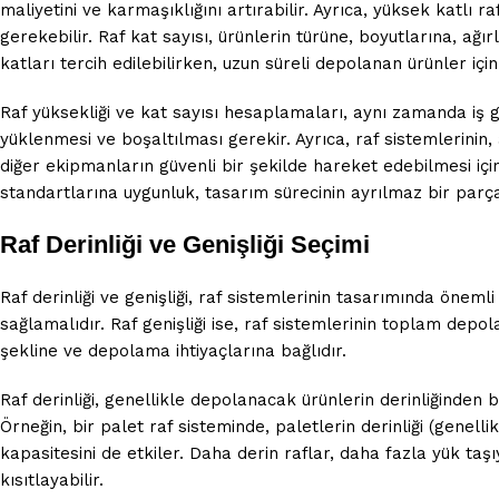
maliyetini ve karmaşıklığını artırabilir. Ayrıca, yüksek katlı
gerekebilir. Raf kat sayısı, ürünlerin türüne, boyutlarına, ağır
katları tercih edilebilirken, uzun süreli depolanan ürünler için
Raf yüksekliği ve kat sayısı hesaplamaları, aynı zamanda iş gü
yüklenmesi ve boşaltılması gerekir. Ayrıca, raf sistemlerinin,
diğer ekipmanların güvenli bir şekilde hareket edebilmesi içi
standartlarına uygunluk, tasarım sürecinin ayrılmaz bir parça
Raf Derinliği ve Genişliği Seçimi
Raf derinliği ve genişliği, raf sistemlerinin tasarımında önemli 
sağlamalıdır. Raf genişliği ise, raf sistemlerinin toplam depol
şekline ve depolama ihtiyaçlarına bağlıdır.
Raf derinliği, genellikle depolanacak ürünlerin derinliğinden b
Örneğin, bir palet raf sisteminde, paletlerin derinliği (genelli
kapasitesini de etkiler. Daha derin raflar, daha fazla yük taşıy
kısıtlayabilir.