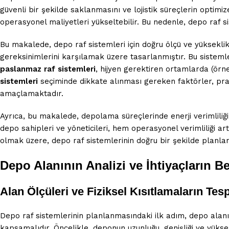
güvenli bir şekilde saklanmasını ve lojistik süreçlerin optimize
operasyonel maliyetleri yükseltebilir. Bu nedenle, depo raf si
Bu makalede, depo raf sistemleri için doğru ölçü ve yükseklik 
gereksinimlerini karşılamak üzere tasarlanmıştır. Bu sistemler,
paslanmaz raf sistemleri
, hijyen gerektiren ortamlarda (örn
sistemleri
seçiminde dikkate alınması gereken faktörler, prat
amaçlamaktadır.
Ayrıca, bu makalede, depolama süreçlerinde enerji verimliliğin
depo sahipleri ve yöneticileri, hem operasyonel verimliliği ar
olmak üzere, depo raf sistemlerinin doğru bir şekilde planlan
Depo Alanının Analizi ve İhtiyaçların B
Alan Ölçüleri ve Fiziksel Kısıtlamaların Tesp
Depo raf sistemlerinin planlanmasındaki ilk adım, depo alanını
kapsamalıdır. Öncelikle, deponun uzunluğu, genişliği ve yüksek