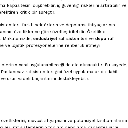
kapasitesini düşürebilir, iş güvenliği risklerini artırabilir ve
ektiren kritik bir süreçtir.
istemleri, farklı sektörlerin ve depolama ihtiyaçlarının
nın özelliklerine göre özelleştirilebilir. Özellikle
ar. Makalemizde,
endüstriyel raf sistemleri
ve
depo raf
e ve lojistik profesyonellerine rehberlik etmeyi
iplerinin nasıl uygulanabileceği de ele alınacaktır. Bu sayede,
r. Paslanmaz raf sistemleri gibi özel uygulamalar da dahil
e uzun vadeli başarılarını destekleyebilir.
özelliklerini, mevcut altyapısını ve potansiyel kısıtlamalarını
ölçüler, raf sistemlerinin toplam depolama kapasitesini ve