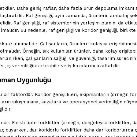
etkiler. Daha geniş raflar, daha fazla ürün depolama imkanı sun
rlaştırabilir. Raf genişliği, aynı zamanda, ürünlerin ambalaj ş
lidir. Raf genişliği, raf sistemlerinin yerleşim planını da etki
malıdır. Bu nedenle, raf genişliği ve koridor genişliği, birlikte
ikkate alınmalıdır. Çalışanların, ürünlere kolayca erişebilmes
lmalıdır. Örneğin, sık kullanılan ürünler, daha kolay erişilebili
rlanırken, çalışanların sağlığı ve güvenliği, tasarım sürecinin 
iş verimliliğini artırabilir ve iş kazalarını azaltabilir.
kipman Uygunluğu
 bir faktördür. Koridor genişlikleri, ekipmanların (örneğin fork
nların sıkışmasına, kazalara ve operasyonel verimliliğin düşmes
lıdır.
r. Farklı tipte forkliftler (örneğin, dengeleyici forkliftler, dar 
iyaç duyarken, dar koridorlu forkliftler daha dar koridorlarda ç