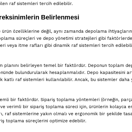
n raf sistemleri tercih edilebilir.
reksinimlerin Belirlenmesi
 ve ürün özelliklerine değil, aynı zamanda depolama ihtiyaçla
oplama süreçleri ve depo yönetimi stratejileri gibi faktörlerden
eri veya itme rafları gibi dinamik raf sistemleri tercih edileb
şim planını belirleyen temel bir faktördür. Deponun toplam d
önünde bulundurularak hesaplanmalıdır. Depo kapasitesini art
katlı raf sistemleri kullanılabilir. Ancak, bu sistemler daha
önemli bir faktördür. Sipariş toplama yöntemleri (örneğin, pa
e verimli bir sipariş toplama süreci için, ürünlerin kolayca eriş
ı, raf sistemlerine yakın olmalı ve ergonomik bir şekilde tasa
iş toplama süreçlerini optimize edebilir.