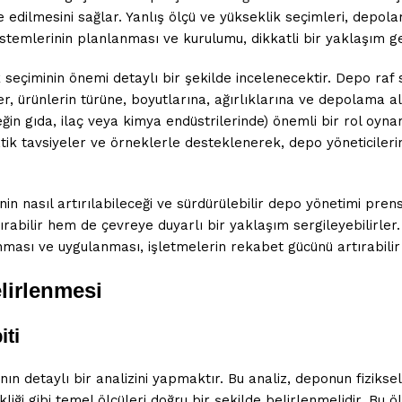
 edilmesini sağlar. Yanlış ölçü ve yükseklik seçimleri, depolama 
stemlerinin planlanması ve kurulumu, dikkatli bir yaklaşım ger
seçiminin önemi detaylı bir şekilde incelenecektir. Depo raf s
 ürünlerin türüne, boyutlarına, ağırlıklarına ve depolama alanı
eğin gıda, ilaç veya kimya endüstrilerinde) önemli bir rol oyn
ik tavsiyeler ve örneklerle desteklenerek, depo yöneticilerin
in nasıl artırılabileceği ve sürdürülebilir depo yönetimi prens
tırabilir hem de çevreye duyarlı bir yaklaşım sergileyebilirle
ması ve uygulanması, işletmelerin rekabet gücünü artırabilir v
elirlenmesi
iti
n detaylı bir analizini yapmaktır. Bu analiz, deponun fiziksel 
liği gibi temel ölçüleri doğru bir şekilde belirlenmelidir. Bu 