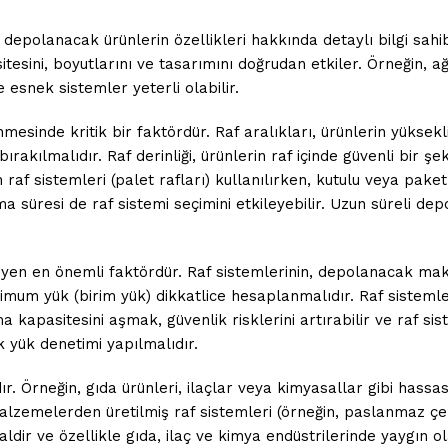
 depolanacak ürünlerin özellikleri hakkında detaylı bilgi sahi
sitesini, boyutlarını ve tasarımını doğrudan etkiler. Örneğin, a
e esnek sistemler yeterli olabilir.
lenmesinde kritik bir faktördür. Raf aralıkları, ürünlerin yükse
 bırakılmalıdır. Raf derinliği, ürünlerin raf içinde güvenli bir
 raf sistemleri (palet rafları) kullanılırken, kutulu veya paketl
ama süresi de raf sistemi seçimini etkileyebilir. Uzun süreli d
irleyen en önemli faktördür. Raf sistemlerinin, depolanacak ma
imum yük (birim yük) dikkatlice hesaplanmalıdır. Raf sistemleri
ıma kapasitesini aşmak, güvenlik risklerini artırabilir ve raf s
 yük denetimi yapılmalıdır.
r. Örneğin, gıda ürünleri, ilaçlar veya kimyasallar gibi hassa
 malzemelerden üretilmiş raf sistemleri (örneğin, paslanmaz çel
dir ve özellikle gıda, ilaç ve kimya endüstrilerinde yaygın ola