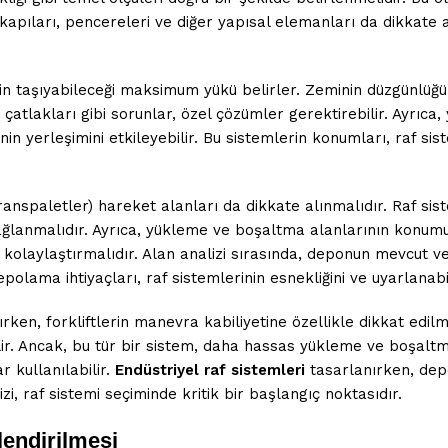
kapıları, pencereleri ve diğer yapısal elemanları da dikkate a
 taşıyabileceği maksimum yükü belirler. Zeminin düzgünlüğü ve 
 çatlakları gibi sorunlar, özel çözümler gerektirebilir. Ayrıc
in yerleşimini etkileyebilir. Bu sistemlerin konumları, raf si
ranspaletler) hareket alanları da dikkate alınmalıdır. Raf sis
ğlanmalıdır. Ayrıca, yükleme ve boşaltma alanlarının konumu, r
 kolaylaştırmalıdır. Alan analizi sırasında, deponun mevcut 
ma ihtiyaçları, raf sistemlerinin esnekliğini ve uyarlanabilirl
rken, forkliftlerin manevra kabiliyetine özellikle dikkat edilm
ir. Ancak, bu tür bir sistem, daha hassas yükleme ve boşaltma 
r kullanılabilir.
Endüstriyel raf sistemleri
tasarlanırken, dep
, raf sistemi seçiminde kritik bir başlangıç noktasıdır.
lendirilmesi