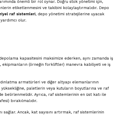
arımında önemli bir rol oynar. Doğru stok yönetimi için,
ünlerin etiketlenmesini ve takibini kolaylaştırmalıdır. Depo
iyel raf sistemleri
, depo yönetimi stratejilerine uyacak
 yardımcı olur.
mi, depolama kapasitesini maksimize ederken, aynı zamanda iş
, ekipmanların (örneğin forkliftler) manevra kabiliyeti ve iş
aydınlatma armatürleri ve diğer altyapı elemanlarının
n yüksekliğine, paletlerin veya kutuların boyutlarına ve raf
e belirlenmelidir. Ayrıca, raf sistemlerinin en üst katı ile
fesi) bırakılmalıdır.
 sağlar. Ancak, kat sayısını artırmak, raf sistemlerinin