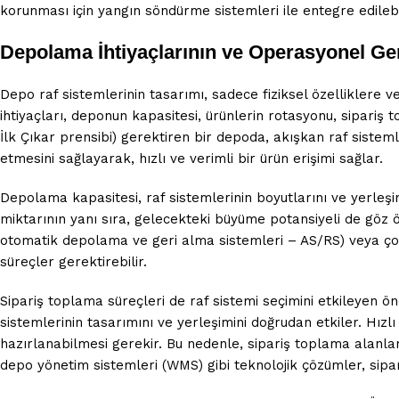
korunması için yangın söndürme sistemleri ile entegre edilebile
Depolama İhtiyaçlarının ve Operasyonel Ge
Depo raf sistemlerinin tasarımı, sadece fiziksel özelliklere
ihtiyaçları, deponun kapasitesi, ürünlerin rotasyonu, sipariş t
İlk Çıkar prensibi) gerektiren bir depoda, akışkan raf sisteml
etmesini sağlayarak, hızlı ve verimli bir ürün erişimi sağlar.
Depolama kapasitesi, raf sistemlerinin boyutlarını ve yerle
miktarının yanı sıra, gelecekteki büyüme potansiyeli de göz 
otomatik depolama ve geri alma sistemleri – AS/RS) veya çok 
süreçler gerektirebilir.
Sipariş toplama süreçleri de raf sistemi seçimini etkileyen 
sistemlerinin tasarımını ve yerleşimini doğrudan etkiler. Hızlı v
hazırlanabilmesi gerekir. Bu nedenle, sipariş toplama alanlar
depo yönetim sistemleri (WMS) gibi teknolojik çözümler, sipar