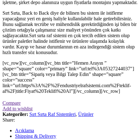
işletme, şirket depo alanınıza uygun fiyatlarla montajını yapmaktadır.
Sırt Sırta, Back to Back diye de bilinen bu sistem ile istifleme
yapacağınız yeri en geniş haliyle kullanılabilir hale getirebilirsiniz.
Bunu sağlamak tecrübe ve mühendislik gerektirdiğinden işi bilen bir
çözüm ortağıyla çalışmanız size maliyet yönünden çok katkı
sağlayacaktır.Sırt sırta raf sistemi en çok tercih edilen sistem olup
ürünler paletler halinde istiflenir ve ürünlere ulaşımda kolaylık
vardır. Kayıp ve hasar durumlarının en aza indirgendiği sistem olup
hızlı transfer söz konusudur.
[vc_row][vc_column][vc_btn title=”Hemen Arayın ”
shape=”square” color=”primary” link=”url:tel%3A05327244037″]
[vc_btn title=”Sipariş veya Bilgi Talep Edin” shape=”square”
color=”success”
link=”url:https%3A%2F%2Fendustriyelrafsistemi.com%2Fteklif-
al%2F|title:Fiyat%20Teklifi%20Al”][/vc_column][/vc_row]
Compare
Add to wishlist
Kategoriler:
Sırt Sırta Raf Sistemleri
,
Ürünler
Share:
Açıklama
Shipping & Delivery