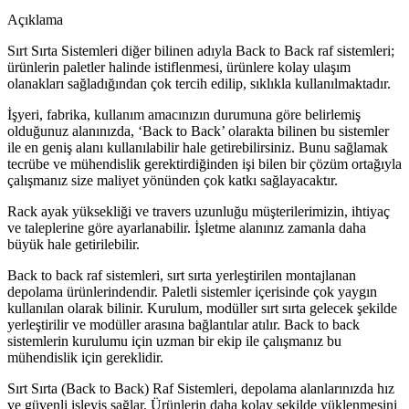
Açıklama
Sırt Sırta Sistemleri diğer bilinen adıyla Back to Back raf sistemleri;
ürünlerin paletler halinde istiflenmesi, ürünlere kolay ulaşım
olanakları sağladığından çok tercih edilip, sıklıkla kullanılmaktadır.
İşyeri, fabrika, kullanım amacınızın durumuna göre belirlemiş
olduğunuz alanınızda, ‘Back to Back’ olarakta bilinen bu sistemler
ile en geniş alanı kullanılabilir hale getirebilirsiniz. Bunu sağlamak
tecrübe ve mühendislik gerektirdiğinden işi bilen bir çözüm ortağıyla
çalışmanız size maliyet yönünden çok katkı sağlayacaktır.
Rack ayak yüksekliği ve travers uzunluğu müşterilerimizin, ihtiyaç
ve taleplerine göre ayarlanabilir. İşletme alanınız zamanla daha
büyük hale getirilebilir.
Back to back raf sistemleri, sırt sırta yerleştirilen montajlanan
depolama ürünlerindendir. Paletli sistemler içerisinde çok yaygın
kullanılan olarak bilinir. Kurulum, modüller sırt sırta gelecek şekilde
yerleştirilir ve modüller arasına bağlantılar atılır. Back to back
sistemlerin kurulumu için uzman bir ekip ile çalışmanız bu
mühendislik için gereklidir.
Sırt Sırta (Back to Back) Raf Sistemleri, depolama alanlarınızda hız
ve güvenli işleyiş sağlar. Ürünlerin daha kolay şekilde yüklenmesini