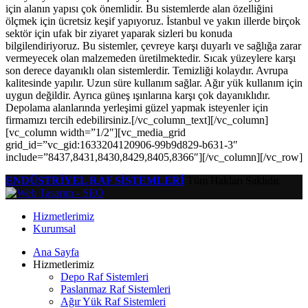
için alanın yapısı çok önemlidir. Bu sistemlerde alan özelliğini
ölçmek için ücretsiz keşif yapıyoruz. İstanbul ve yakın illerde birçok
sektör için ufak bir ziyaret yaparak sizleri bu konuda
bilgilendiriyoruz. Bu sistemler, çevreye karşı duyarlı ve sağlığa zarar
vermeyecek olan malzemeden üretilmektedir. Sıcak yüzeylere karşı
son derece dayanıklı olan sistemlerdir. Temizliği kolaydır. Avrupa
kalitesinde yapılır. Uzun süre kullanım sağlar. Ağır yük kullanım için
uygun değildir. Ayrıca güneş ışınlarına karşı çok dayanıklıdır.
Depolama alanlarında yerleşimi güzel yapmak isteyenler için
firmamızı tercih edebilirsiniz.[/vc_column_text][/vc_column]
[vc_column width=”1/2″][vc_media_grid
grid_id=”vc_gid:1633204120906-99b9d829-b631-3″
include=”8437,8431,8430,8429,8405,8366″][/vc_column][/vc_row]
ENDÜSTRİYEL RAF SİSTEMLERİ
Tüm Hakları Saklıdır.
Hizmetlerimiz
Kurumsal
Ana Sayfa
Hizmetlerimiz
Depo Raf Sistemleri
Paslanmaz Raf Sistemleri
Ağır Yük Raf Sistemleri