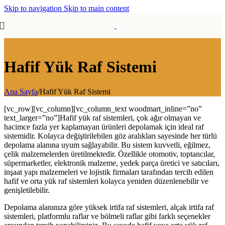
Skip to navigation
Skip to main content
Hafif Yük Raf Sistemi
Ana Sayfa
/
Hafif Yük Raf Sistemi
[vc_row][vc_column][vc_column_text woodmart_inline=”no”
text_larger=”no”]Hafif yük raf sistemleri, çok ağır olmayan ve
hacimce fazla yer kaplamayan ürünleri depolamak için ideal raf
sistemidir. Kolayca değiştirilebilen göz aralıkları sayesinde her türlü
depolama alanına uyum sağlayabilir. Bu sistem kuvvetli, eğilmez,
çelik malzemelerden üretilmektedir. Özellikle otomotiv, toptancılar,
süpermarketler, elektronik malzeme, yedek parça üretici ve satıcıları,
inşaat yapı malzemeleri ve lojistik firmaları tarafından tercih edilen
hafif ve orta yük raf sistemleri kolayca yeniden düzenlenebilir ve
genişletilebilir.
Depolama alanınıza göre yüksek irtifa raf sistemleri, alçak irtifa raf
sistemleri, platformlu raflar ve bölmeli raflar gibi farklı seçenekler