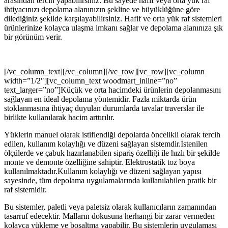
arasından tercih yapabilirsiniz. Bu sayede hafif veya orta yük raf
ihtiyacınızı depolama alanınızın şekline ve büyüklüğüne göre
dilediğiniz şekilde karşılayabilirsiniz. Hafif ve orta yük raf sistemleri
ürünlerinize kolayca ulaşma imkanı sağlar ve depolama alanınıza şık
bir görünüm verir.
[/vc_column_text][/vc_column][/vc_row][vc_row][vc_column
width=”1/2″][vc_column_text woodmart_inline=”no”
text_larger=”no”]Küçük ve orta hacimdeki ürünlerin depolanmasını
sağlayan en ideal depolama yöntemidir. Fazla miktarda ürün
stoklanmasına ihtiyaç duyulan durumlarda tavalar traverslar ile
birlikte kullanılarak hacim arttırılır.
Yüklerin manuel olarak istiflendiği depolarda öncelikli olarak tercih
edilen, kullanım kolaylığı ve düzeni sağlayan sistemdir.İstenilen
ölçülerde ve çabuk hazırlanabilen sipariş özelliği ile hızlı bir şekilde
monte ve demonte özelliğine sahiptir. Elektrostatik toz boya
kullanılmaktadır.Kullanım kolaylığı ve düzeni sağlayan yapısı
sayesinde, tüm depolama uygulamalarında kullanılabilen pratik bir
raf sistemidir.
Bu sistemler, paletli veya paletsiz olarak kullanıcıların zamanından
tasarruf edecektir. Malların dokusuna herhangi bir zarar vermeden
kolayca yükleme ve boşaltma yapabilir. Bu sistemlerin uygulaması