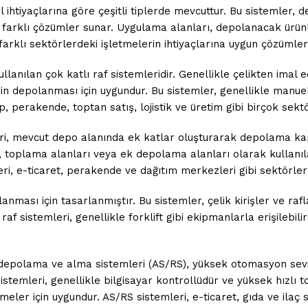
el ihtiyaçlarına göre çeşitli tiplerde mevcuttur. Bu sistemler,
n farklı çözümler sunar. Uygulama alanları, depolanacak ürünl
 farklı sektörlerdeki işletmelerin ihtiyaçlarına uygun çözüml
llanılan çok katlı raf sistemleridir. Genellikle çelikten imal 
rin depolanması için uygundur. Bu sistemler, genellikle manuel 
p, perakende, toptan satış, lojistik ve üretim gibi birçok sekt
i, mevcut depo alanında ek katlar oluşturarak depolama kapasi
er, toplama alanları veya ek depolama alanları olarak kullanıl
emleri, e-ticaret, perakende ve dağıtım merkezleri gibi sektörl
olanması için tasarlanmıştır. Bu sistemler, çelik kirişler ve ra
af sistemleri, genellikle forklift gibi ekipmanlarla erişilebilir
epolama ve alma sistemleri (AS/RS), yüksek otomasyon seviyes
emleri, genellikle bilgisayar kontrollüdür ve yüksek hızlı top
tmeler için uygundur. AS/RS sistemleri, e-ticaret, gıda ve ilaç 