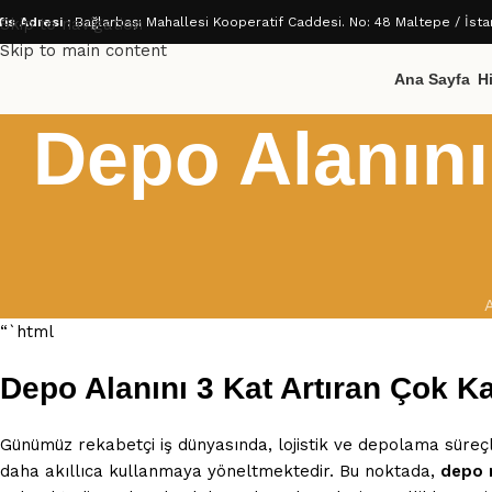
fis Adresi :
Skip to navigation
Bağlarbaşı Mahallesi Kooperatif Caddesi. No: 48 Maltepe / İsta
Skip to main content
Ana Sayfa
H
Depo Alanını 
“`html
Depo Alanını 3 Kat Artıran Çok Ka
Günümüz rekabetçi iş dünyasında, lojistik ve depolama süreçler
daha akıllıca kullanmaya yöneltmektedir. Bu noktada,
depo r