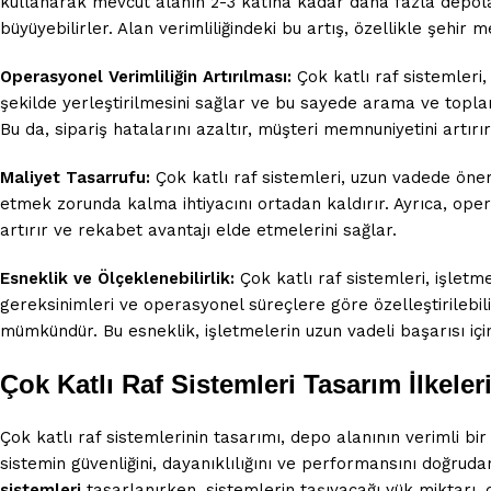
kullanarak mevcut alanın 2-3 katına kadar daha fazla depol
büyüyebilirler. Alan verimliliğindeki bu artış, özellikle şehi
Operasyonel Verimliliğin Artırılması:
Çok katlı raf sistemleri,
şekilde yerleştirilmesini sağlar ve bu sayede arama ve toplama
Bu da, sipariş hatalarını azaltır, müşteri memnuniyetini artır
Maliyet Tasarrufu:
Çok katlı raf sistemleri, uzun vadede öne
etmek zorunda kalma ihtiyacını ortadan kaldırır. Ayrıca, operasy
artırır ve rekabet avantajı elde etmelerini sağlar.
Esneklik ve Ölçeklenebilirlik:
Çok katlı raf sistemleri, işletm
gereksinimleri ve operasyonel süreçlere göre özelleştirilebil
mümkündür. Bu esneklik, işletmelerin uzun vadeli başarısı içi
Çok Katlı Raf Sistemleri Tasarım İlkeler
Çok katlı raf sistemlerinin tasarımı, depo alanının verimli bi
sistemin güvenliğini, dayanıklılığını ve performansını doğru
sistemleri
tasarlanırken, sistemlerin taşıyacağı yük miktarı, d