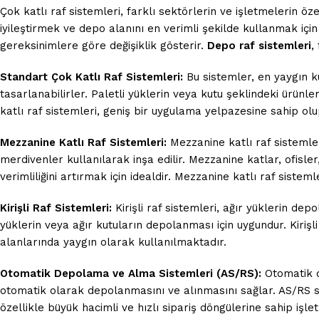
Çok katlı raf sistemleri, farklı sektörlerin ve işletmelerin öz
iyileştirmek ve depo alanını en verimli şekilde kullanmak içi
gereksinimlere göre değişiklik gösterir.
Depo raf sistemleri
,
Standart Çok Katlı Raf Sistemleri:
Bu sistemler, en yaygın ku
tasarlanabilirler. Paletli yüklerin veya kutu şeklindeki ürünle
katlı raf sistemleri, geniş bir uygulama yelpazesine sahip olu
Mezzanine Katlı Raf Sistemleri:
Mezzanine katlı raf sistemler
merdivenler kullanılarak inşa edilir. Mezzanine katlar, ofisl
verimliliğini artırmak için idealdir. Mezzanine katlı raf sist
Kirişli Raf Sistemleri:
Kirişli raf sistemleri, ağır yüklerin dep
yüklerin veya ağır kutuların depolanması için uygundur. Kirişli r
alanlarında yaygın olarak kullanılmaktadır.
Otomatik Depolama ve Alma Sistemleri (AS/RS):
Otomatik d
otomatik olarak depolanmasını ve alınmasını sağlar. AS/RS sist
özellikle büyük hacimli ve hızlı sipariş döngülerine sahip işle