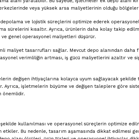
ama alanı yaratabilir. Bu sayede, işletmeler ek depo alanı 
r merkezlerinde veya yüksek arsa maliyetlerinin olduğu bölgeler
 depolama ve lojistik süreçlerini optimize ederek operasyonel v
 sürelerini kısaltır. Ayrıca, ürünlerin daha kolay takip edilme
ır ve genel operasyonel maliyetleri düşürür.
mli maliyet tasarrufları sağlar. Mevcut depo alanından daha 
onel verimliliğin artması, iş gücü maliyetlerini azaltır ve sipa
elerin değişen ihtiyaçlarına kolayca uyum sağlayacak şekilde t
ir. Ayrıca, işletmelerin büyüme ve değişen taleplere göre sis
n önemlidir.
i
r şekilde kullanılması ve operasyonel süreçlerin optimize edil
dan etkiler. Bu nedenle, tasarım aşamasında dikkat edilmesi 
epo alanı ölçüleri, ürün türleri ve operasyonel ihtiyaçlar dikk