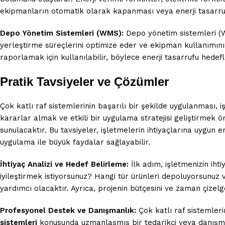
ekipmanların otomatik olarak kapanması veya enerji tasarru
Depo Yönetim Sistemleri (WMS):
Depo yönetim sistemleri (WMS
yerleştirme süreçlerini optimize eder ve ekipman kullanımını v
raporlamak için kullanılabilir, böylece enerji tasarrufu hedefler
Pratik Tavsiyeler ve Çözümler
Çok katlı raf sistemlerinin başarılı bir şekilde uygulanması, 
kararlar almak ve etkili bir uygulama stratejisi geliştirmek ö
sunulacaktır. Bu tavsiyeler, işletmelerin ihtiyaçlarına uygun
uygulama ile büyük faydalar sağlayabilir.
İhtiyaç Analizi ve Hedef Belirleme:
İlk adım, işletmenizin iht
iyileştirmek istiyorsunuz? Hangi tür ürünleri depoluyorsunuz 
yardımcı olacaktır. Ayrıca, projenin bütçesini ve zaman çizelg
Profesyonel Destek ve Danışmanlık:
Çok katlı raf sistemler
sistemleri
konusunda uzmanlaşmış bir tedarikçi veya danışman