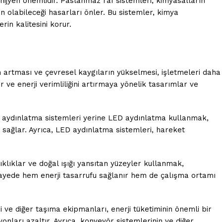
ijyen önemlidir. Paslanmaz raf sistemleri, kimyasalların
 olabileceği hasarları önler. Bu sistemler, kimya
rin kalitesini korur.
nin artması ve çevresel kaygıların yükselmesi, işletmeleri daha
ve enerji verimliliğini artırmaya yönelik tasarımlar ve
el aydınlatma sistemleri yerine LED aydınlatma kullanmak,
a sağlar. Ayrıca, LED aydınlatma sistemleri, hareket
klıklar ve doğal ışığı yansıtan yüzeyler kullanmak,
Bu sayede hem enerji tasarrufu sağlanır hem de çalışma ortamı
i ve diğer taşıma ekipmanları, enerji tüketiminin önemli bir
syonları azaltır. Ayrıca, konveyör sistemlerinin ve diğer