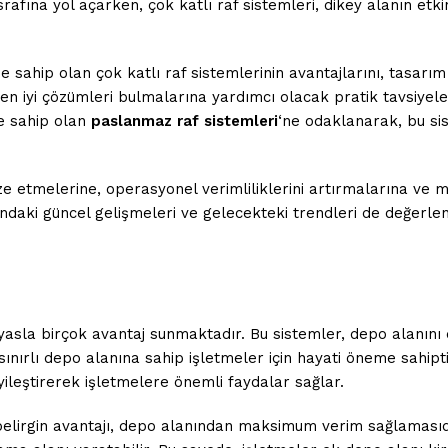
afına yol açarken, çok katlı raf sistemleri, dikey alanın etki
sahip olan çok katlı raf sistemlerinin avantajlarını, tasarım 
en iyi çözümleri bulmalarına yardımcı olacak pratik tavsiyeler
me sahip olan
paslanmaz raf sistemleri
‘ne odaklanarak, bu sis
e etmelerine, operasyonel verimliliklerini artırmalarına ve m
ndaki güncel gelişmeleri ve gelecekteki trendleri de değerlen
ıyasla birçok avantaj sunmaktadır. Bu sistemler, depo alanın
e sınırlı depo alanına sahip işletmeler için hayati öneme sahipt
ileştirerek işletmelere önemli faydalar sağlar.
belirgin avantajı, depo alanından maksimum verim sağlamasıdı