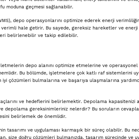
fu moduna geçmesi sağlanabilir.
), depo operasyonlarını optimize ederek enerji verimliliğini a
erimli hale getirir. Bu sayede, gereksiz hareketler ve enerji t
i belirlenebilir ve takip edilebilir.
işletmelerin depo alanını optimize etmelerine ve operasyonel v
nemlidir. Bu bölümde, işletmelere çok katlı raf sistemlerini u
 en iyi çözümleri bulmalarına ve başarıya ulaşmalarına yardımc
iyaçlarını ve hedeflerini belirlemektir. Depolama kapasitenizi 
ve depolama gereksinimleriniz nelerdir? Bu soruların cevaplar
esini belirlemek de önemlidir.
inin tasarımı ve uygulaması karmaşık bir süreç olabilir. Bu n
, size doğru çözümleri bulmanızda, tasarım sürecinde ve uyg