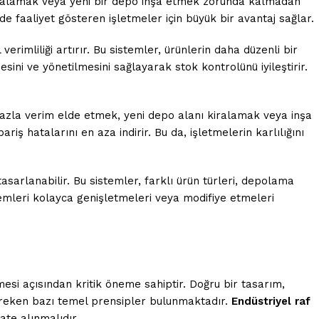
kiralamak veya yeni bir depo inşa etmek zorunda kalmadan
de faaliyet gösteren işletmeler için büyük bir avantaj sağlar.
erimliliği artırır. Bu sistemler, ürünlerin daha düzenli bir
sini ve yönetilmesini sağlayarak stok kontrolünü iyileştirir.
fazla verim elde etmek, yeni depo alanı kiralamak veya inşa
riş hatalarını en aza indirir. Bu da, işletmelerin karlılığını
asarlanabilir. Bu sistemler, farklı ürün türleri, depolama
temleri kolayca genişletmeleri veya modifiye etmeleri
mesi açısından kritik öneme sahiptir. Doğru bir tasarım,
gereken bazı temel prensipler bulunmaktadır.
Endüstriyel raf
ate alınmalıdır.