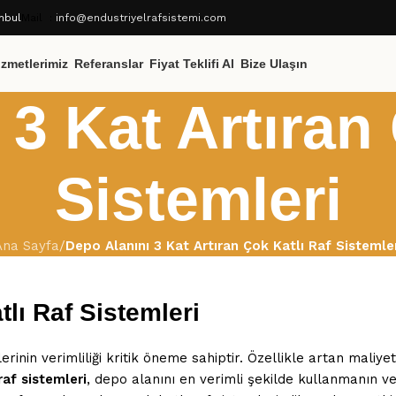
nbul
Mail :
info@endustriyelrafsistemi.com
izmetlerimiz
Referanslar
Fiyat Teklifi Al
Bize Ulaşın
3 Kat Artıran
Sistemleri
Ana Sayfa
/
Depo Alanını 3 Kat Artıran Çok Katlı Raf Sistemle
tlı Raf Sistemleri
inin verimliliği kritik öneme sahiptir. Özellikle artan maliye
af sistemleri
, depo alanını en verimli şekilde kullanmanın ve