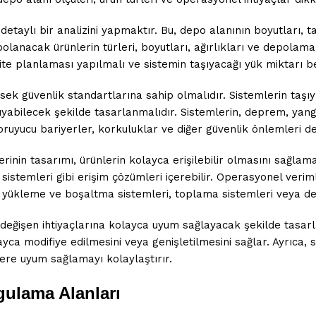
detaylı bir analizini yapmaktır. Bu, depo alanının boyutları, ta
polanacak ürünlerin türleri, boyutları, ağırlıkları ve depolama
ite planlaması yapılmalı ve sistemin taşıyacağı yük miktarı be
ksek güvenlik standartlarına sahip olmalıdır. Sistemlerin taşı
şıyabilecek şekilde tasarlanmalıdır. Sistemlerin, deprem, yang
koruyucu bariyerler, korkuluklar ve diğer güvenlik önlemleri d
rinin tasarımı, ürünlerin kolayca erişilebilir olmasını sağlama
istemleri gibi erişim çözümleri içerebilir. Operasyonel veriml
k yükleme ve boşaltma sistemleri, toplama sistemleri veya de
 değişen ihtiyaçlarına kolayca uyum sağlayacak şekilde tasarla
a modifiye edilmesini veya genişletilmesini sağlar. Ayrıca, s
lere uyum sağlamayı kolaylaştırır.
ygulama Alanları