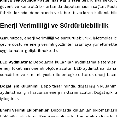
Kimya Sektöründe Paslanmaz Raf Sistemleri:
Kimya sektörün
güvenli ve kontrollü bir ortamda depolanmasını sağlar. Pasla
fabrikalarında, depolarında ve laboratuvarlarda kullanılabilir
Enerji Verimliliği ve Sürdürülebilirlik
Günümüzde, enerji verimliliği ve sürdürülebilirlik, işletmeler
çevre dostu ve enerji verimli çözümler aramaya yöneltmekte
uygulamalar geliştirilmektedir.
LED Aydınlatma:
Depolarda kullanılan aydınlatma sistemleri,
enerji tüketimini önemli ölçüde azaltır. LED aydınlatma, daha
sensörleri ve zamanlayıcılar ile entegre edilerek enerji tasarr
Doğal Işık Kullanımı:
Depo tasarımında, doğal ışığın kullanımı
aydınlatma için harcanan enerji miktarını azaltır. Doğal ışık,
iyileştirilir.
Enerji Verimli Ekipmanlar:
Depolarda kullanılan ekipmanların e
bölümünü oluşturur. Enerji verimli forkliftler, elektrikli forkl