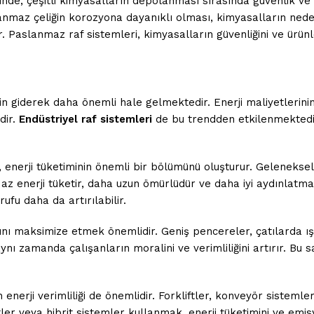
de, çeşitli kimyasalların depolanması sırasında güvenlik ve h
nmaz çeliğin korozyona dayanıklı olması, kimyasalların neden
. Paslanmaz raf sistemleri, kimyasalların güvenliğini ve ürünle
 için giderek daha önemli hale gelmektedir. Enerji maliyetleri
dir.
Endüstriyel raf sistemleri
de bu trendden etkilenmektedir 
 enerji tüketiminin önemli bir bölümünü oluşturur. Geleneks
 az enerji tüketir, daha uzun ömürlüdür ve daha iyi aydınlatm
ufu daha da artırılabilir.
nı maksimize etmek önemlidir. Geniş pencereler, çatılarda ışı
 aynı zamanda çalışanların moralini ve verimliliğini artırır. 
nerji verimliliği de önemlidir. Forkliftler, konveyör sistemler
iftler veya hibrit sistemler kullanmak, enerji tüketimini ve emi